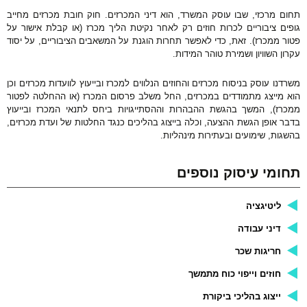
חום מרכזי, שבו עוסק המשרד, הוא דיני המכרזים. חוק חובת מכרזים מחייב
ופים ציבוריים לכרות חוזים רק לאחר נקיטת הליך מכרז (או קבלת אישור על
טור ממכרז). זאת, כדי לאפשר תחרות הוגנת על המשאבים הציבוריים, על יסוד
רון השוויון ושמירת טוהר המידות.
רדנו עוסק בניסוח מכרזים והחוזים הנלווים למכרז ובייעוץ לוועדות מכרזים וכן
וא מייצג מתמודדים במכרזים, החל משלב פרסום המכרז (או ההחלטה לפטור
מכרז), המשך בהגשת ההבהרות וההסתייגויות ביחס לתנאי המכרז ובייעוץ
דבר אופן הגשת ההצעה, וכלה בייצוג בהליכים כנגד החלטות של ועדת מכרזים,
השגות, שימועים ובעתירות מינהליות.
חומי עיסוק נוספים
ליטיגציה
דיני עבודה
חריגות שכר
חוזים וייפוי כוח מתמשך
ייצוג בהליכי ביקורת