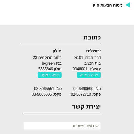
ניסוח הצעות חוק
כתובת
ירושלים
חולון
דרך חברון 101א'
רחוב הרוקמים 23
בית הנציב
בנין b-green
ירושלים 9348001
חולון 5885846
צפה במפה
צפה במפה
טל': 02-6490690
טל': 03-5065551
פקס: 02-5672710
פקס: 03-5065605
יצירת קשר