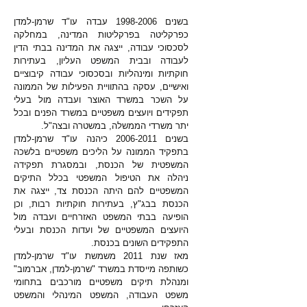
בשנים 1998-2006 עבדה עו"ד שרמן-למדן
כפרקליטה בפרקליטות המדינה, במחלקה
לסכסוכי עבודה, ייצגה את המדינה בבתי הדין
לעבודה ובבית המשפט העליון, בעתירות
חוקתיות ומינהליות ובסכסוכי עבודה קיבוציים
ואישיים, עסקה בהתוויית הפעילות של הממונה
על השכר במשרד האוצר ועבדה מול בעלי
תפקידים ויועצים משפטיים במשרד הפנים ובכל
יתר משרדי הממשלה, במשטרה ובצה"ל.
בשנים 2006-2011 כיהנה עו"ד שרמן-למדן
בתפקיד הממונה על הליכים משפטיים בלשכה
המשפטית של הכנסת, ובמסגרת תפקידה
ניהלה את הטיפול המשפטי בכלל התיקים
המשפטיים להם היתה הכנסת צד, ייצגה את
הכנסת בבג"ץ, בעתירות חוקתיות רבות, וכן
הופיעה בבתי המשפט האזרחיים ועבדה מול
היועצים המשפטיים של ועדות הכנסת ובעלי
התפקידים השונים בכנסת.
מאז שנת 2011 משמשת עו"ד שרמן-למדן
כשותפה מייסדת במשרד "שרמן-למדן, אברמוב"
ומנהלת תיקים משפטיים מורכבים בתחומי
משפט העבודה, המשפט המינהלי והמשפט