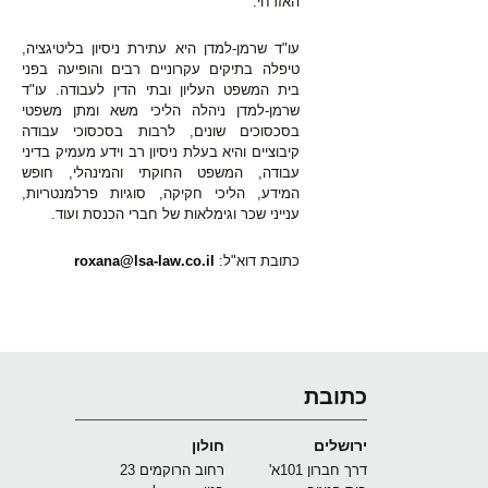
האזרחי.
עו"ד שרמן-למדן היא עתירת ניסיון בליטיגציה,
טיפלה בתיקים עקרוניים רבים והופיעה בפני
בית המשפט העליון ובתי הדין לעבודה. עו"ד
שרמן-למדן ניהלה הליכי משא ומתן משפטי
בסכסוכים שונים, לרבות בסכסוכי עבודה
קיבוציים והיא בעלת ניסיון רב וידע מעמיק בדיני
עבודה, המשפט החוקתי והמינהלי, חופש
המידע, הליכי חקיקה, סוגיות פרלמנטריות,
ענייני שכר וגימלאות של חברי הכנסת ועוד.
כתובת דוא"ל:
roxana@lsa-law.co.il
כתובת
ירושלים
חולון
דרך חברון 101א'
רחוב הרוקמים 23