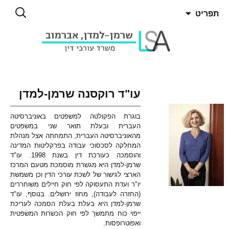
חיפוש:
תפריט
ג
כן
עו"ד רוקסנה שרמן-למדן
בוגרת הפקולטה למשפטים באוניברסיטה
העברית ובעלת תואר שני במשפטים
מהאוניברסיטה העברית, התמחתה אצל מנהלת
המחלקה לסכסוכי עבודה בפרקליטות המדינה
והוסמכה כעורכת דין בשנת 1998. עו"ד
שרמן-למדן היא מגשרת מוסמכת מטעם המרכז
הארצי לגישור של לשכת עורכי הדין וכן משמשת
יו"ר ועדת התעסוקה לפי חוק חיילים משוחררים
(החזרה לעבודה), מחוז ירושלים. בנוסף, עו"ד
שרמן-למדן היא בעלת בעלת הסמכה לעריכת
ייפוי כוח מתמשך לפי חוק הכשרות המשפטית
ואפוטרופסות.