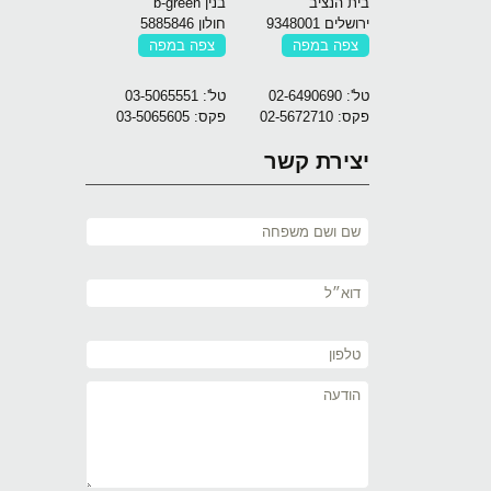
בית הנציב
בנין b-green
ירושלים 9348001
חולון 5885846
צפה במפה
צפה במפה
טל': 02-6490690
טל': 03-5065551
פקס: 02-5672710
פקס: 03-5065605
יצירת קשר